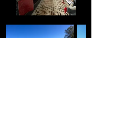
Ous ecològics Entre Vinyes S.L.
Carretera de can ferrer km 3,5
43814 Vila-rodona, Tarragona
41°19'03.9"N 1°23'01.7"E
Tlf:
667 00 14 16
ousentrevinyes@gmail.com